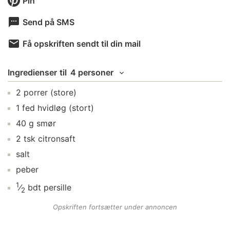
Pin
Send på SMS
Få opskriften sendt til din mail
Ingredienser
til
4 personer
2
porrer
(store)
1
fed
hvidløg
(stort)
40
g
smør
2
tsk
citronsaft
salt
peber
1
⁄
bdt
persille
2
Opskriften fortsætter under annoncen