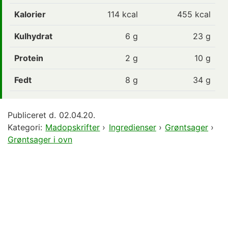
Kalorier
114
kcal
455 kcal
Kulhydrat
6
g
23 g
Protein
2
g
10 g
Fedt
8
g
34 g
Publiceret d.
02.04.20.
Kategori:
Madopskrifter
›
Ingredienser
›
Grøntsager
›
Grøntsager i ovn