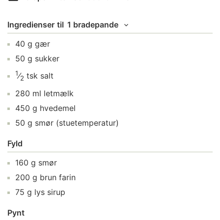
Ingredienser
til
1 bradepande
40
g
gær
50
g
sukker
1
⁄
tsk
salt
2
280
ml
letmælk
450
g
hvedemel
50
g
smør
(stuetemperatur)
Fyld
160
g
smør
200
g
brun farin
75
g
lys sirup
Pynt