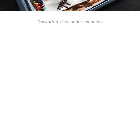
Opskriften vises under annoncen