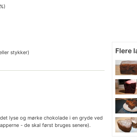
0%)
Flere 
eller stykker)
et lyse og mørke chokolade i en gryde ved
apperne - de skal først bruges senere).