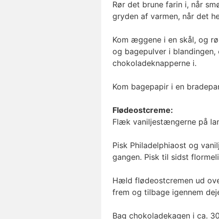
Rør det brune farin i, når s
gryden af varmen, når det hel
Kom æggene i en skål, og rø
og bagepulver i blandingen,
chokoladeknapperne i.
Kom bagepapir i en bradepan
Flødeostcreme:
Flæk vaniljestængerne på la
Pisk Philadelphiaost og vani
gangen. Pisk til sidst flormel
Hæld flødeostcremen ud over
frem og tilbage igennem deje
Bag chokoladekagen i ca. 30