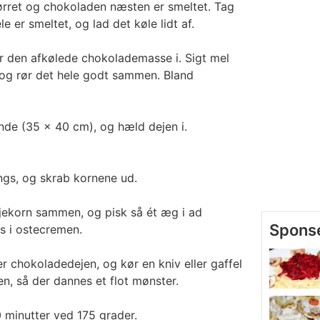
mørret og chokoladen næsten er smeltet. Tag
e er smeltet, og lad det køle lidt af.
r den afkølede chokolademasse i. Sigt mel
 og rør det hele godt sammen. Bland
de (35 x 40 cm), og hæld dejen i.
ngs, og skrab kornene ud.
ljekorn sammen, og pisk så ét æg i ad
is i ostecremen.
 chokoladedejen, og kør en kniv eller gaffel
n, så der dannes et flot mønster.
 minutter ved 175 grader.