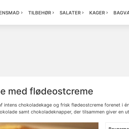
ENSMAD
TILBEHØR
SALATER
KAGER
BAGV
e med flødeostcreme
f intens chokoladekage og frisk flødeostcreme forenet i é
okolade samt chokoladeknapper, der tilsammen giver en ut