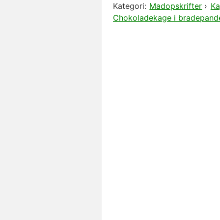
Kategori:
Madopskrifter
›
Ka
Chokoladekage i bradepand