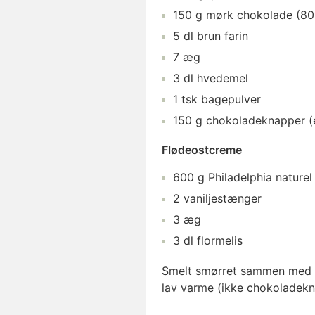
150
g
mørk chokolade (8
5
dl
brun farin
7
æg
3
dl
hvedemel
1
tsk
bagepulver
150
g
chokoladeknapper
(
Flødeostcreme
600
g
Philadelphia
naturel
2
vaniljestænger
3
æg
3
dl
flormelis
Smelt smørret sammen med d
lav varme (ikke chokoladekn