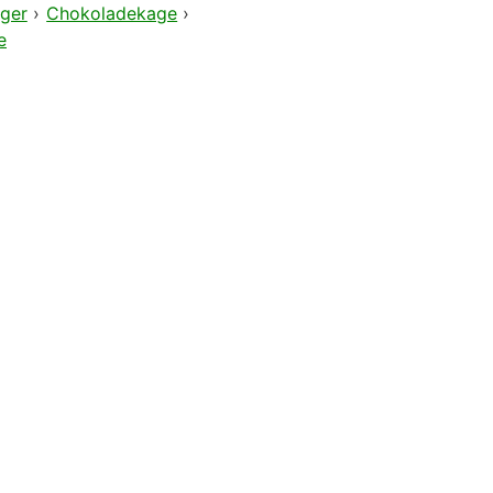
ger
›
Chokoladekage
›
e