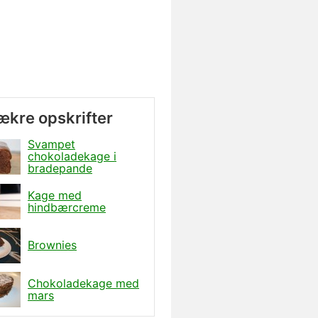
lækre opskrifter
Svampet
chokoladekage i
bradepande
Kage med
hindbærcreme
Brownies
Chokoladekage med
mars