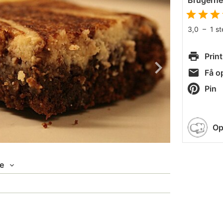
Brugern
3,0
–
1
s
Print
Få op
Pin
Op
e