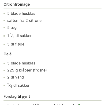
Citronfromage
5
blade
husblas
saften fra
2
citroner
5
æg
1
1
⁄
dl
sukker
2
5
dl
fløde
Gelé
5
blade
husblas
225
g
blåbær
(frosne)
2
dl
vand
3
⁄
dl
sukker
4
Forslag til pynt