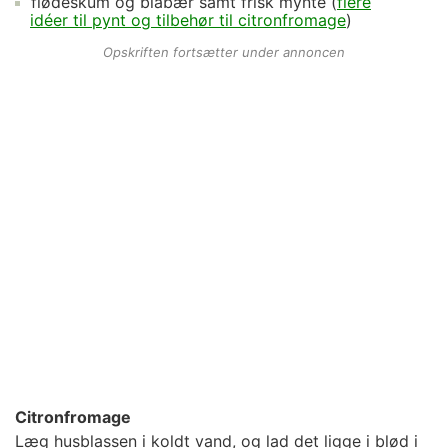
flødeskum
og blåbær samt frisk mynte (
flere
idéer til pynt og tilbehør til citronfromage
)
Opskriften fortsætter under annoncen
Citronfromage
Læg husblassen i koldt vand, og lad det ligge i blød i