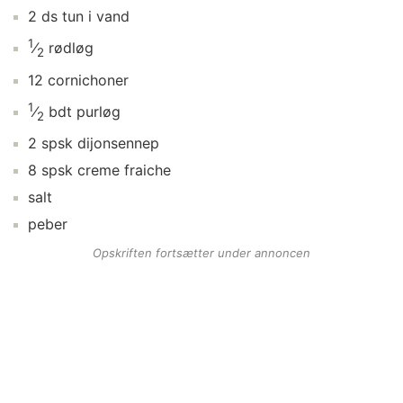
2
ds
tun i vand
1
⁄
rødløg
2
12
cornichoner
1
⁄
bdt
purløg
2
2
spsk
dijonsennep
8
spsk
creme fraiche
salt
peber
Opskriften fortsætter under annoncen