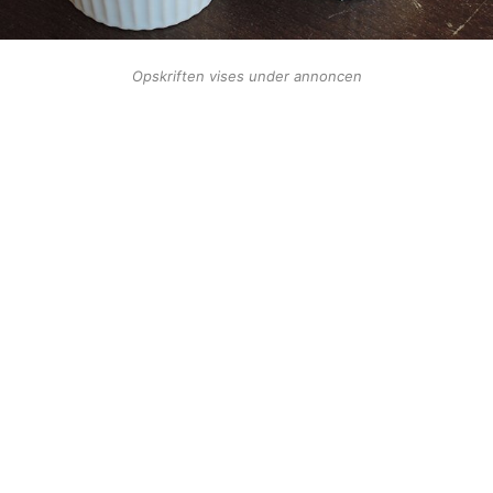
Opskriften vises under annoncen