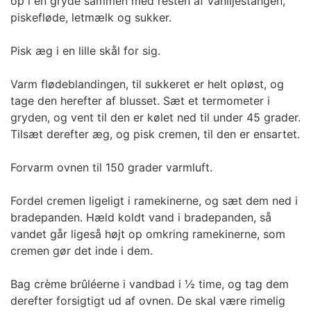
op i en gryde sammen med resten af vaniljestangen,
piskefløde, letmælk og sukker.
Pisk æg i en lille skål for sig.
Varm flødeblandingen, til sukkeret er helt opløst, og
tage den herefter af blusset. Sæt et termometer i
gryden, og vent til den er kølet ned til under 45 grader.
Tilsæt derefter æg, og pisk cremen, til den er ensartet.
Forvarm ovnen til 150 grader varmluft.
Fordel cremen ligeligt i ramekinerne, og sæt dem ned i
bradepanden. Hæld koldt vand i bradepanden, så
vandet går ligeså højt op omkring ramekinerne, som
cremen gør det inde i dem.
Bag crème brûléerne i vandbad i ½ time, og tag dem
derefter forsigtigt ud af ovnen. De skal være rimelig