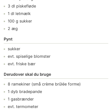
3
dl
piskefløde
1
dl
letmælk
100
g
sukker
2
æg
Pynt
sukker
evt.
spiselige blomster
evt.
friske bær
Derudover skal du bruge
8
ramekiner
(små crème brûlée forme)
1
dyb bradepande
1
gasbrænder
evt.
termometer