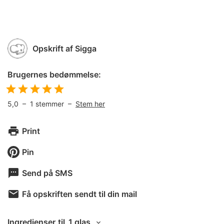
Opskrift af
Sigga
Brugernes bedømmelse:
5,0
–
1
stemmer –
Stem her
Print
Pin
Send på SMS
Få opskriften sendt til din mail
Ingredienser
til
1 glas