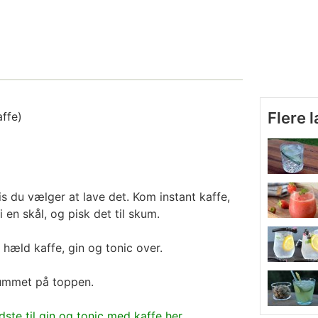
Flere 
ffe)
s du vælger at lave det. Kom
instant kaffe
,
en skål, og pisk det til skum.
 hæld kaffe, gin og tonic over.
kummet på toppen.
dste til gin og tonic med kaffe her
.