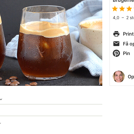
Brugern
4,0
–
2
s
Print
Få op
Pin
Op
r