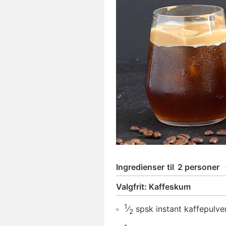
Ingredienser
til
2 personer
Valgfrit: Kaffeskum
1
⁄
spsk
instant kaffepulve
2