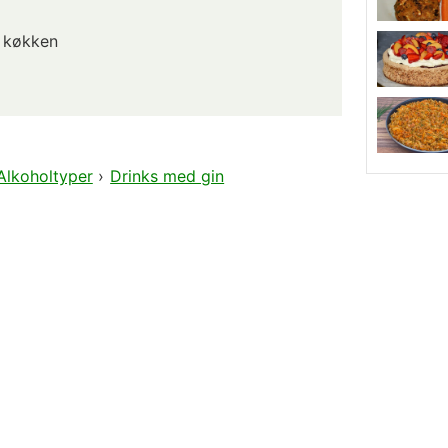
 køkken
Alkoholtyper
›
Drinks med gin