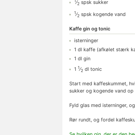
1
⁄
spsk
sukker
2
1
⁄
spsk
kogende vand
2
Kaffe gin og tonic
isterninger
1
dl
kaffe
(afkølet stærk ka
1
dl
gin
1
1
⁄
dl
tonic
2
Start med kaffeskummet, hvi
sukker og kogende vand op i 
Fyld glas med isterninger, og
Rør rundt, og fordel kaffes
Se hvilken gin, der er den be