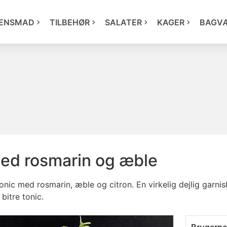
ENSMAD
TILBEHØR
SALATER
KAGER
BAGV
med rosmarin og æble
onic med rosmarin, æble og citron. En virkelig dejlig
garnis
 bitre tonic.