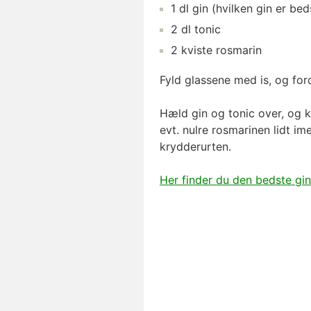
1
dl
gin
(hvilken gin er bed
2
dl
tonic
2
kviste
rosmarin
Fyld glassene med is, og ford
Hæld gin og tonic over, og ko
evt. nulre rosmarinen lidt im
krydderurten.
Her finder du den bedste gin