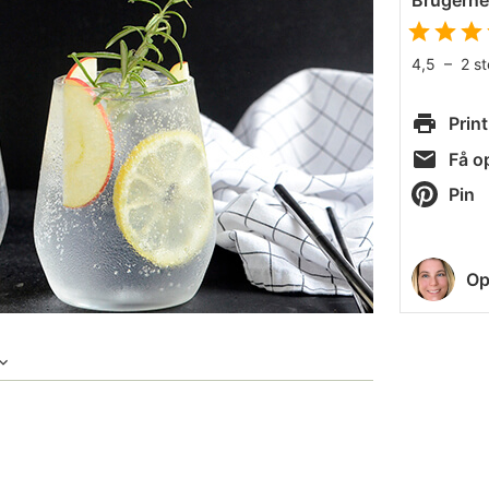
Brugern
4,5
–
2
s
Print
Få op
Pin
Op