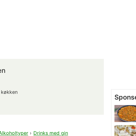
en
 køkken
Alkoholtyper
›
Drinks med gin