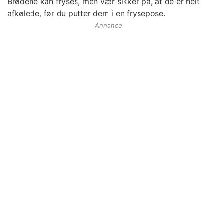
Brødene kan fryses, men vær sikker på, at de er helt
afkølede, før du putter dem i en frysepose.
Annonce