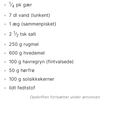
1
⁄
pk
gær
4
7
dl
vand
(lunkent)
1
æg
(sammenpisket)
1
2
⁄
tsk
salt
2
250
g
rugmel
600
g
hvedemel
100
g
havregryn
(fintvalsede)
50
g
hørfrø
100
g
solsikkekerner
lidt
fedtstof
Opskriften fortsætter under annoncen