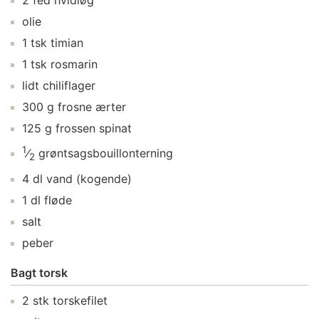
2
fed
hvidløg
olie
1
tsk
timian
1
tsk
rosmarin
lidt
chiliflager
300
g
frosne ærter
125
g
frossen spinat
1
⁄
grøntsagsbouillonterning
2
4
dl
vand
(kogende)
1
dl
fløde
salt
peber
Bagt torsk
2
stk
torskefilet