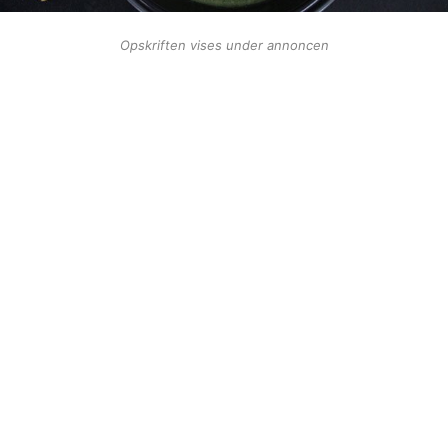
Opskriften vises under annoncen