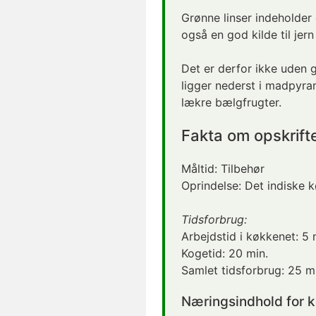
Grønne linser indeholde
også en god kilde til jern
Det er derfor ikke uden g
ligger nederst i madpyra
lækre bælgfrugter.
Fakta om opskrift
Måltid:
Tilbehør
Oprindelse:
Det indiske 
Tidsforbrug:
Arbejdstid i køkkenet:
5 
Kogetid
:
20 min.
Samlet tidsforbrug:
25 mi
Næringsindhold for k