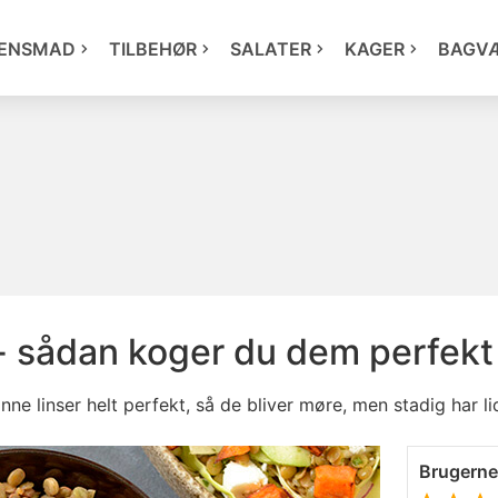
ENSMAD
TILBEHØR
SALATER
KAGER
BAGV
 - sådan koger du dem perfekt
e linser helt perfekt, så de bliver møre, men stadig har lid
Brugern