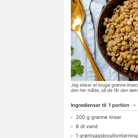
Jeg elsker at bruge grønne linser
den her måde, så de får den lækr
Ingredienser
til
1 portion
200
g
grønne linser
8
dl
vand
1
grøntsagsbouillonterning