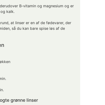
r derudover B-vitamin og magnesium og er
 og kalk.
rund, at linser er en af de fødevarer, der
miden, så du kan bare spise løs af de
en
køkken
min.
n.
ogte grønne linser