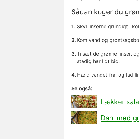
Sådan koger du grøn
Skyl linserne grundigt i ko
Kom vand og grøntsagsboui
Tilsæt de grønne linser, o
stadig har lidt bid.
Hæld vandet fra, og lad li
Se også:
Lækker sala
Dahl med gr