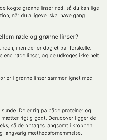
de kogte grønne linser ned, så du kan lige
ion, når du alligevel skal have gang i
ellem røde og grønne linser?
den, men der er dog et par forskelle.
rre end røde linser, og de udkoges ikke helt
lorier i grønne linser sammenlignet med
r sunde. De er rig på både proteiner og
de mætter rigtig godt. Derudover ligger de
deks, så de optages langsomt i kroppen
 og langvarig mæthedsfornemmelse.