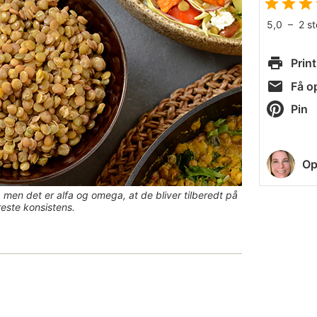
5,0
–
2
s
Print
Få op
Pin
Op
, men det er alfa og omega, at de bliver tilberedt på
este konsistens.