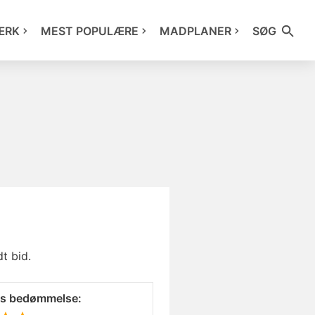
ÆRK
MEST POPULÆRE
MADPLANER
SØG
t bid.
es bedømmelse: