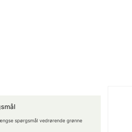
gsmål
gængse spørgsmål vedrørende grønne