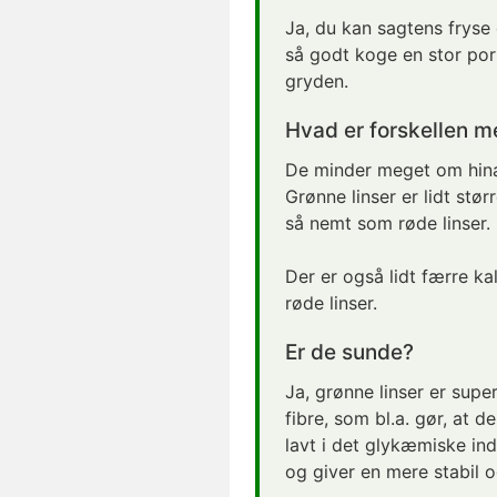
Ja, du kan sagtens fryse 
så godt koge en stor port
gryden.
Hvad er forskellen m
De minder meget om hinan
Grønne linser er lidt stø
så nemt som røde linser.
Der er også lidt færre ka
røde linser.
Er de sunde?
Ja, grønne linser er supe
fibre, som bl.a. gør, at 
lavt i det glykæmiske in
og giver en mere stabil