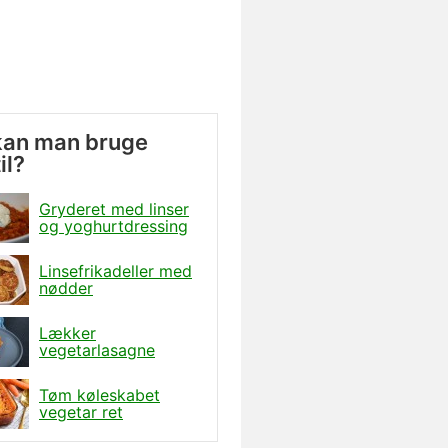
kan man bruge
il?
Gryderet med linser
og yoghurtdressing
Linsefrikadeller med
nødder
Lækker
vegetarlasagne
Tøm køleskabet
vegetar ret