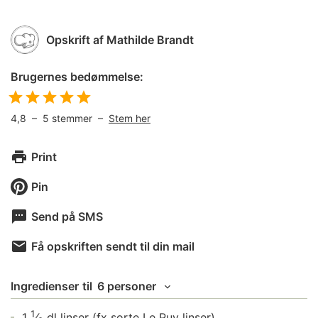
Opskrift af
Mathilde Brandt
Brugernes bedømmelse:
4,8
–
5
stemmer –
Stem her
Print
Pin
Send på SMS
Få opskriften sendt til din mail
Ingredienser
til
6 personer
1
1
⁄
dl
linser
(fx sorte Le Puy linser)