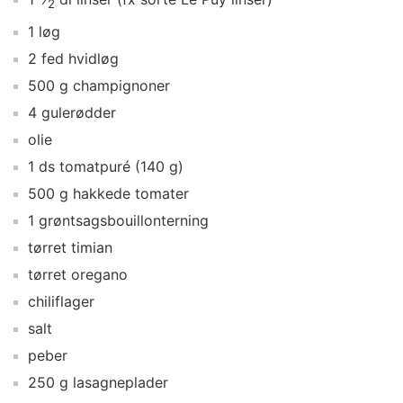
2
1
løg
2
fed
hvidløg
500
g
champignoner
4
gulerødder
olie
1
ds
tomatpuré
(140 g)
500
g
hakkede tomater
1
grøntsagsbouillonterning
tørret timian
tørret oregano
chiliflager
salt
peber
250
g
lasagneplader