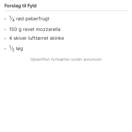
Forslag til Fyld
1
⁄
rød peberfrugt
4
150
g
revet mozzarella
4
skiver
lufttørret skinke
1
⁄
løg
2
Opskriften fortsætter under annoncen