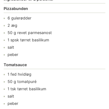
Pizzabunden
6
gulerødder
2
æg
50
g
revet parmesanost
1
spsk
tørret basilikum
salt
peber
Tomatsauce
1
fed
hvidløg
50
g
tomatpuré
1
tsk
tørret basilikum
salt
peber