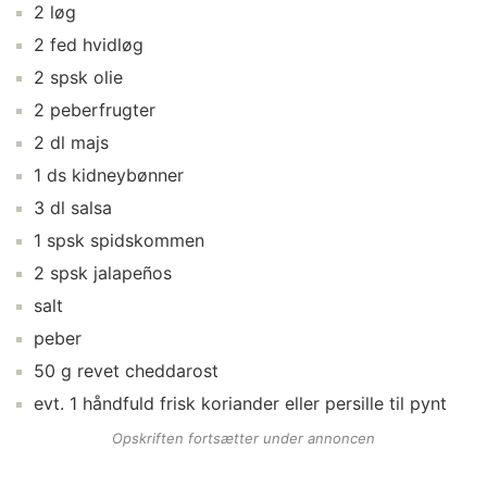
2
løg
2
fed
hvidløg
2
spsk
olie
2
peberfrugter
2
dl
majs
1
ds
kidneybønner
3
dl
salsa
1
spsk
spidskommen
2
spsk
jalapeños
salt
peber
50
g
revet cheddarost
evt.
1
håndfuld
frisk koriander
eller persille til pynt
Opskriften fortsætter under annoncen