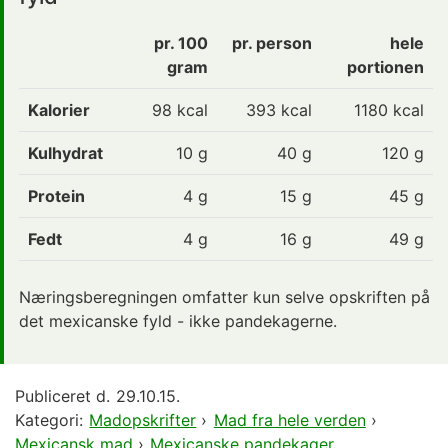
pr. 100
pr. person
hele
gram
portionen
Kalorier
98
kcal
393 kcal
1180 kcal
Kulhydrat
10
g
40 g
120 g
Protein
4
g
15 g
45 g
Fedt
4
g
16 g
49 g
Næringsberegningen omfatter kun selve opskriften på
det mexicanske fyld - ikke pandekagerne.
Publiceret d.
29.10.15.
Kategori:
Madopskrifter
›
Mad fra hele verden
›
Mexicansk mad
›
Mexicanske pandekager