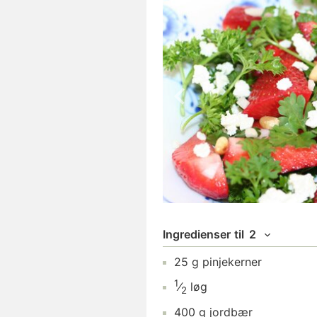
Ingredienser
til
2
25
g
pinjekerner
1
⁄
løg
2
400
g
jordbær