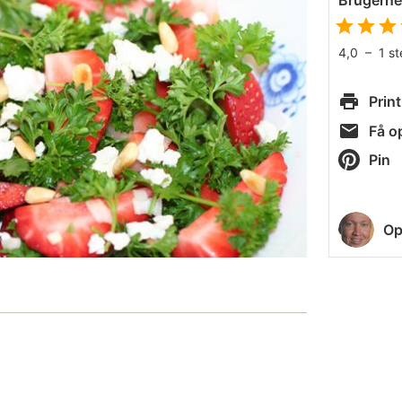
Brugern
4,0
–
1
s
Print
Få op
Pin
Op