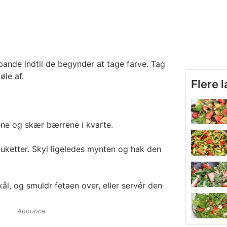
 pande indtil de begynder at tage farve. Tag
le af.
Flere 
kene og skær bærrene i kvarte.
 buketter. Skyl ligeledes mynten og hak den
ål, og smuldr fetaen over, eller servér den
Annonce