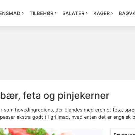
ENSMAD
TILBEHØR
SALATER
KAGER
BAGV
bær, feta og pinjekerner
ær som hovedingrediens, der blandes med cremet feta, sprød
passer ekstra godt til grillmad, hvad enten det er engelsk bøf