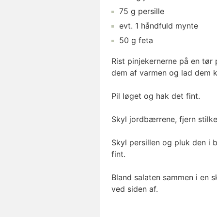
75
g
persille
evt.
1
håndfuld
mynte
50
g
feta
Rist pinjekernerne på en tør
dem af varmen og lad dem kø
Pil løget og hak det fint.
Skyl jordbærrene, fjern stil
Skyl persillen og pluk den i
fint.
Bland salaten sammen i en sk
ved siden af.