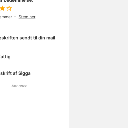
es bedømmelse:
temmer –
Stem her
skriften sendt til din mail
attig
skrift af
Sigga
Annonce