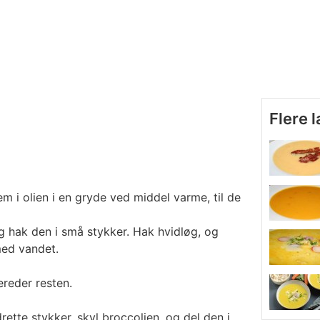
Flere 
m i olien i en gryde ved middel varme, til de
og hak den i små stykker. Hak hvidløg, og
ed vandet.
reder resten.
rette stykker, skyl broccolien, og del den i