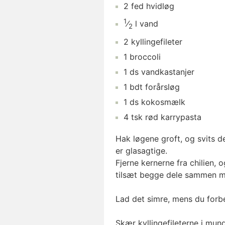
2
fed
hvidløg
1
⁄
l
vand
2
2
kyllingefileter
1
broccoli
1
ds
vandkastanjer
1
bdt
forårsløg
1
ds
kokosmælk
4
tsk
rød karrypasta
Hak løgene groft, og svits de
er glasagtige.
Fjerne kernerne fra chilien, 
tilsæt begge dele sammen m
Lad det simre, mens du forbe
Skær kyllingefileterne i mund