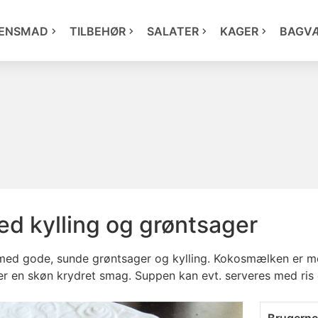
ENSMAD
TILBEHØR
SALATER
KAGER
BAGV
d kylling og grøntsager
 med gode, sunde grøntsager og kylling. Kokosmælken er med
r en skøn krydret smag. Suppen kan evt. serveres med ris el