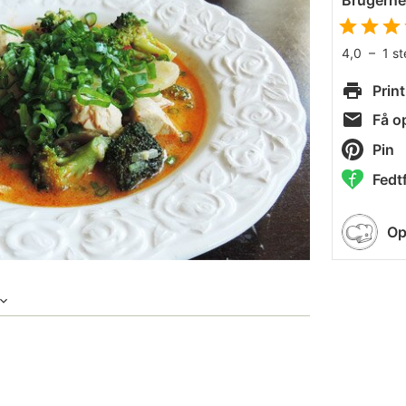
Brugern
4,0
–
1
s
Print
Få op
Pin
Fedtf
Op