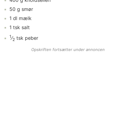
400
g
knoldselleri
50
g
smør
1
dl
mælk
1
tsk
salt
1
⁄
tsk
peber
2
Opskriften fortsætter under annoncen