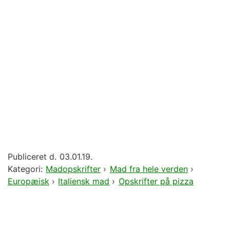
Publiceret d.
03.01.19.
Kategori:
Madopskrifter
›
Mad fra hele verden
›
Europæisk
›
Italiensk mad
›
Opskrifter på pizza