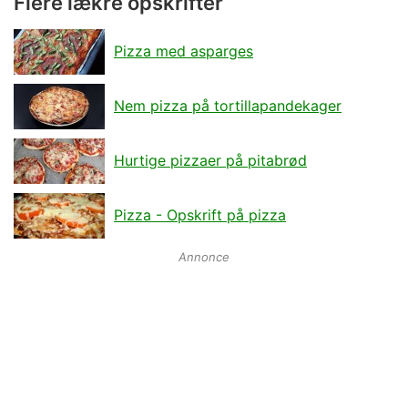
Flere lækre opskrifter
Pizza med asparges
Nem pizza på tortillapandekager
Hurtige pizzaer på pitabrød
Pizza - Opskrift på pizza
Annonce