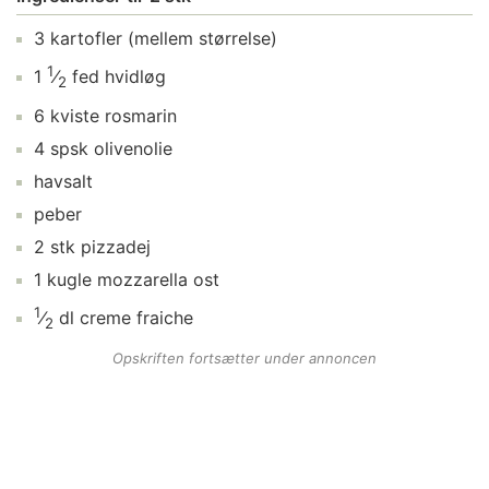
3
kartofler
(mellem størrelse)
1
1
⁄
fed
hvidløg
2
6
kviste
rosmarin
4
spsk
olivenolie
havsalt
peber
2
stk
pizzadej
1
kugle
mozzarella ost
1
⁄
dl
creme fraiche
2
Opskriften fortsætter under annoncen