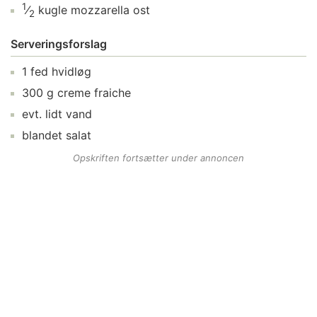
1
⁄
kugle
mozzarella ost
2
Serveringsforslag
1
fed
hvidløg
300
g
creme fraiche
evt. lidt
vand
blandet salat
Opskriften fortsætter under annoncen