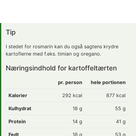
Tip
I stedet for rosmarin kan du også sagtens krydre
kartoflerne med f.eks. timian og oregano.
Næringsindhold for kartoffeltærten
pr. person
hele portionen
Kalorier
292
kcal
877 kcal
Kulhydrat
18
g
55 g
Protein
14
g
41 g
Fedt
18
g
53 g