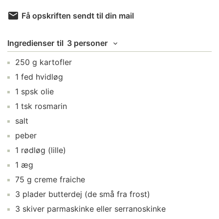
Få opskriften sendt til din mail
Ingredienser
til
3 personer
250
g
kartofler
1
fed
hvidløg
1
spsk
olie
1
tsk
rosmarin
salt
peber
1
rødløg
(lille)
1
æg
75
g
creme fraiche
3
plader
butterdej
(de små fra frost)
3
skiver
parmaskinke
eller serranoskinke