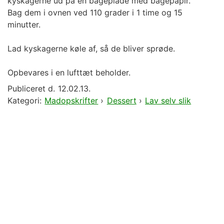
kyskagerne ud på en bageplade med bagepapir.
Bag dem i ovnen ved 110 grader i 1 time og 15
minutter.
Lad kyskagerne køle af, så de bliver sprøde.
Opbevares i en lufttæt beholder.
Publiceret d.
12.02.13.
Kategori:
Madopskrifter
›
Dessert
›
Lav selv slik