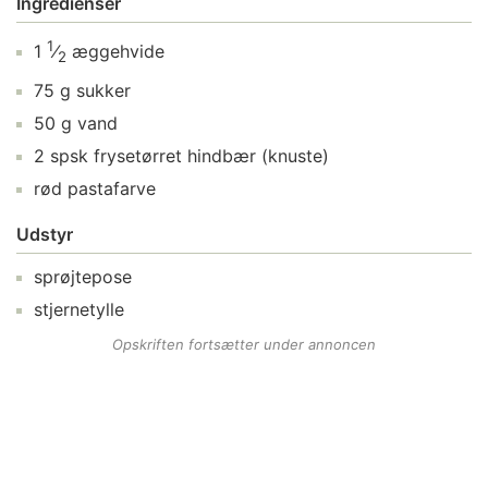
Ingredienser
1
1
⁄
æggehvide
2
75
g
sukker
50
g
vand
2
spsk
frysetørret hindbær
(knuste)
rød pastafarve
Udstyr
sprøjtepose
stjernetylle
Opskriften fortsætter under annoncen