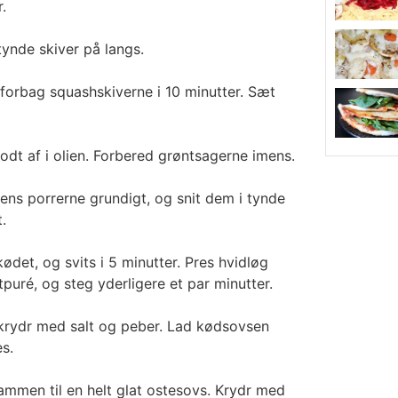
.
ynde skiver på langs.
forbag squashskiverne i 10 minutter. Sæt
dt af i olien. Forbered grøntsagerne imens.
ens porrerne grundigt, og snit dem i tynde
t.
kødet, og svits i 5 minutter. Pres hvidløg
puré, og steg yderligere et par minutter.
krydr med salt og peber. Lad kødsovsen
s.
ammen til en helt glat ostesovs. Krydr med