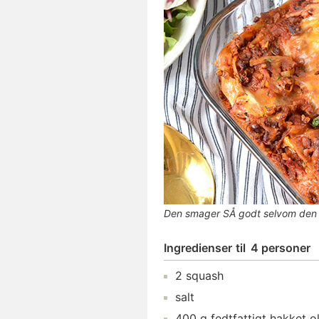
Den smager SÅ godt selvom den er
Ingredienser
til
4 personer
2
squash
salt
400
g
fedtfattigt hakket 