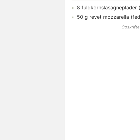
8
fuldkornslasagneplader
50
g
revet mozzarella (fed
Opskrift