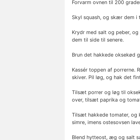
Forvarm ovnen til 200 grader
Skyl squash, og skær dem i t
Krydr med salt og peber, og 
dem til side til senere.
Brun det hakkede oksekød go
Kassér toppen af porrerne. R
skiver. Pil løg, og hak det fin
Tilsæt porrer og løg til okse
over, tilsæt paprika og tomat
Tilsæt hakkede tomater, og 
simre, imens ostesovsen lave
Blend hytteost, æg og salt s