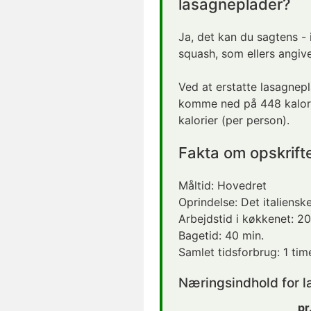
lasagneplader?
Ja, det kan du sagtens - 
squash, som ellers angive
Ved at erstatte lasagnep
komme ned på 448 kalori
kalorier (per person).
Fakta om opskrift
Måltid:
Hovedret
Oprindelse:
Det italiensk
Arbejdstid i køkkenet:
20
Bagetid:
40 min.
Samlet tidsforbrug:
1 tim
Næringsindhold for 
pr