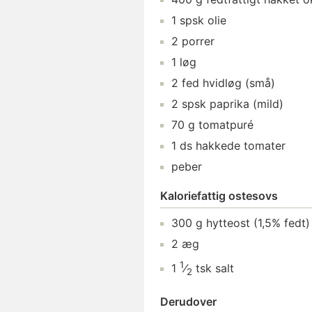
1
spsk
olie
2
porrer
1
løg
2
fed
hvidløg
(små)
2
spsk
paprika
(mild)
70
g
tomatpuré
1
ds
hakkede tomater
peber
Kaloriefattig ostesovs
300
g
hytteost (1,5% fedt)
2
æg
1
1
⁄
tsk
salt
2
Derudover