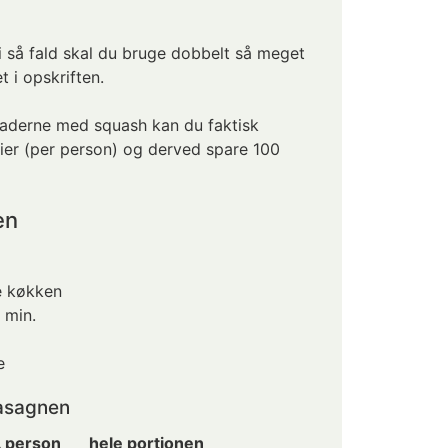
i så fald skal du bruge dobbelt så meget
t i opskriften.
laderne med squash kan du faktisk
er (per person) og derved spare 100
en
e køkken
 min.
e
lasagnen
. person
hele portionen