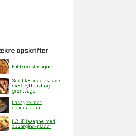
lækre opskrifter
Fuldkornslasagne
Sund kyllingelasagne
med hytteost og
grøntsager
Lasagne med
champignon
LCHF lasagne med
aubergine-plader