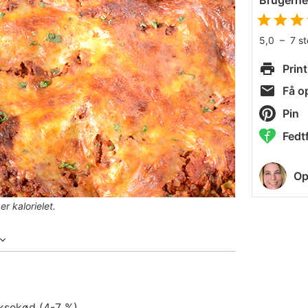
Brugern
5,0
–
7
s
Print
Få op
Pin
Fedtf
Op
 kalorielet.
oksekød
(4-7 %)