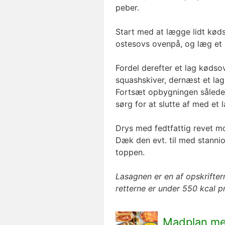
peber.
Start med at lægge lidt kødso
ostesovs ovenpå, og læg et 
Fordel derefter et lag kød
squashskiver, dernæst et lag
Fortsæt opbygningen således, 
sørg for at slutte af med et
Drys med
fedtfattig
revet mo
Dæk den evt. til med stannio
toppen.
Lasagnen er en af opskriftern
retterne er under 550 kcal pr
Madplan med