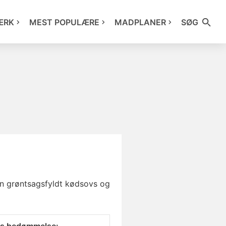
ÆRK
MEST POPULÆRE
MADPLANER
SØG
en grøntsagsfyldt kødsovs og