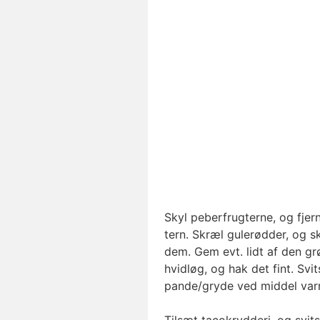
Skyl peberfrugterne, og fjer
tern. Skræl gulerødder, og sk
dem. Gem evt. lidt af den grø
hvidløg, og hak det fint. Svit
pande/gryde ved middel varm