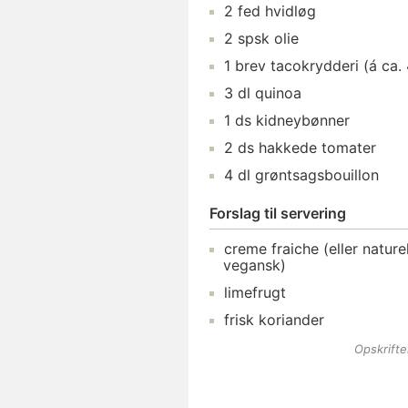
2
fed
hvidløg
2
spsk
olie
1
brev
tacokrydderi
(á ca.
3
dl
quinoa
1
ds
kidneybønner
2
ds
hakkede tomater
4
dl
grøntsagsbouillon
Forslag til servering
creme fraiche
(eller nature
vegansk)
limefrugt
frisk koriander
Opskrift