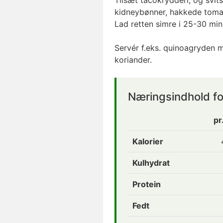
Tilsæt tacokrydderi, og svit
kidneybønner, hakkede tomat
Lad retten simre i 25-30 minu
Servér f.eks. quinoagryden m
koriander.
Næringsindhold f
pr
Kalorier
Kulhydrat
Protein
Fedt