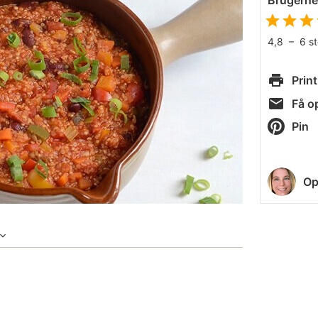
Brugern
4,8
–
6
s
Print
Få op
Pin
Op