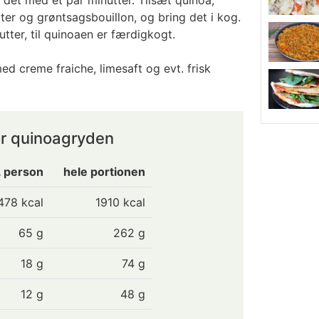
s det med et par minutter. Tilsæt quinoa,
er og grøntsagsbouillon, og bring det i kog.
tter, til quinoaen er færdigkogt.
ed creme fraiche, limesaft og evt. frisk
or quinoagryden
. person
hele portionen
478
kcal
1910 kcal
65
g
262 g
18
g
74 g
12
g
48 g