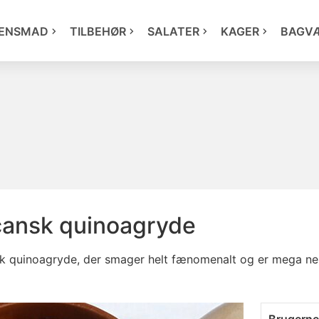
ENSMAD
TILBEHØR
SALATER
KAGER
BAGV
cansk quinoagryde
sk quinoagryde, der smager helt fænomenalt og er mega n