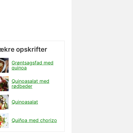
lækre opskrifter
Grøntsagsfad med
quinoa
Quinoasalat med
rødbeder
Quinoasalat
Quiñoa med chorizo