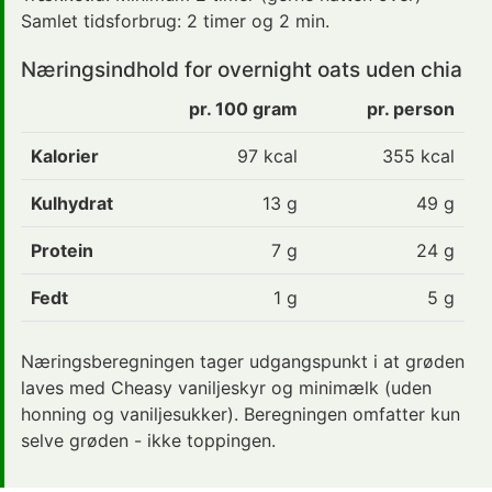
Samlet tidsforbrug:
2 timer og 2 min.
Næringsindhold for overnight oats uden chia
pr. 100 gram
pr. person
Kalorier
97 kcal
355
kcal
Kulhydrat
13 g
49
g
Protein
7 g
24
g
Fedt
1 g
5
g
Næringsberegningen tager udgangspunkt i at grøden
laves med Cheasy vaniljeskyr og minimælk (uden
honning og vaniljesukker). Beregningen omfatter kun
selve grøden - ikke toppingen.