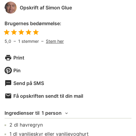
Opskrift af
Simon Glue
Brugernes bedømmelse:
5,0
–
1
stemmer –
Stem her
Print
Pin
Send på SMS
Få opskriften sendt til din mail
Ingredienser
til
1 person
2
dl
havregryn
1
dl
vaniljeskyr
eller vaniljeyoghurt