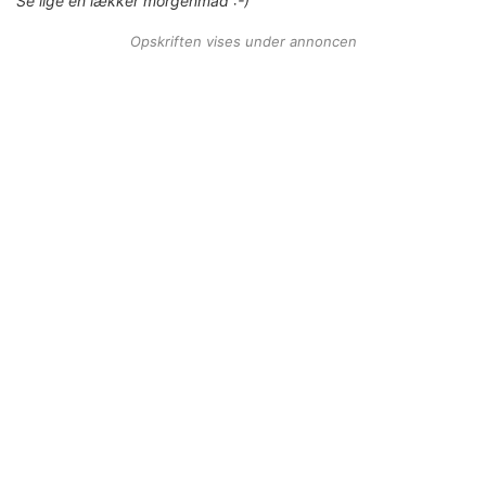
Se lige en lækker morgenmad :-)
Opskriften vises under annoncen