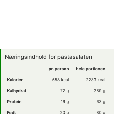
Næringsindhold for pastasalaten
pr. person
hele portionen
Kalorier
558
kcal
2233 kcal
Kulhydrat
72
g
289 g
Protein
16
g
63 g
Fedt
20
g
80 g