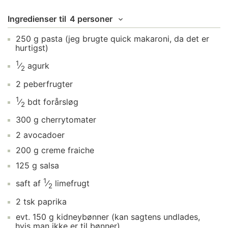
Ingredienser
til
4 personer
250
g
pasta
(jeg brugte quick makaroni, da det er
hurtigst)
1
⁄
agurk
2
2
peberfrugter
1
⁄
bdt
forårsløg
2
300
g
cherrytomater
2
avocadoer
200
g
creme fraiche
125
g
salsa
1
saft af
⁄
limefrugt
2
2
tsk
paprika
evt.
150
g
kidneybønner
(kan sagtens undlades,
hvis man ikke er til bønner)