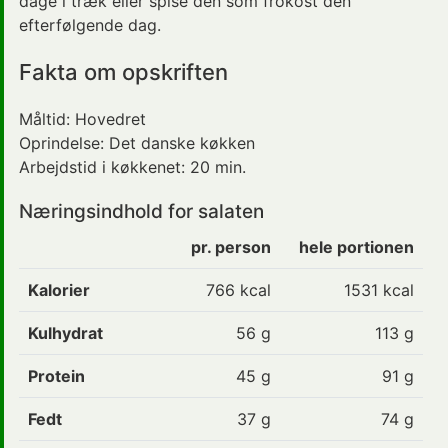
dage i træk eller spise den som frokost den
efterfølgende dag.
Fakta om opskriften
Måltid:
Hovedret
Oprindelse:
Det danske køkken
Arbejdstid i køkkenet:
20 min.
Næringsindhold for salaten
pr. person
hele portionen
Kalorier
766
kcal
1531 kcal
Kulhydrat
56
g
113 g
Protein
45
g
91 g
Fedt
37
g
74 g