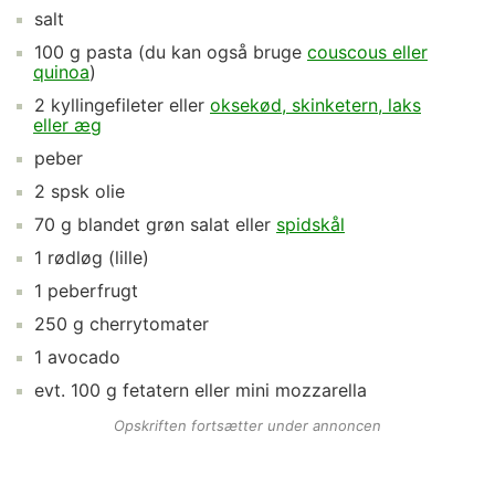
salt
100
g
pasta
(du kan også bruge
couscous eller
quinoa
)
2
kyllingefileter
eller
oksekød, skinketern, laks
eller æg
peber
2
spsk
olie
70
g
blandet grøn salat
eller
spidskål
1
rødløg
(lille)
1
peberfrugt
250
g
cherrytomater
1
avocado
evt.
100
g
fetatern
eller mini mozzarella
Opskriften fortsætter under annoncen