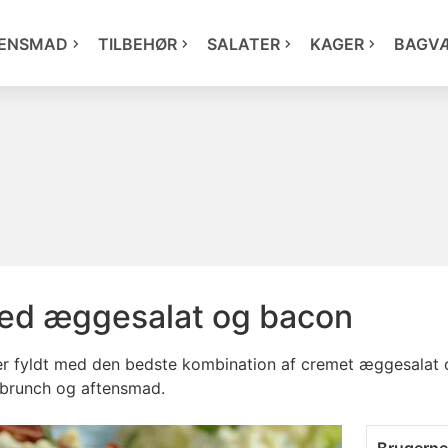
ENSMAD
TILBEHØR
SALATER
KAGER
BAGV
med æggesalat og bacon
er fyldt med den bedste kombination af cremet æggesalat 
, brunch og aftensmad.