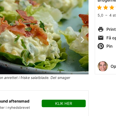
Brugern
5,0
–
4
s
Print
Få op
Pin
Op
anrettet i friske salatblade. Det smager
sund aftensmad
KLIK HER
fter i nyhedsbrevet