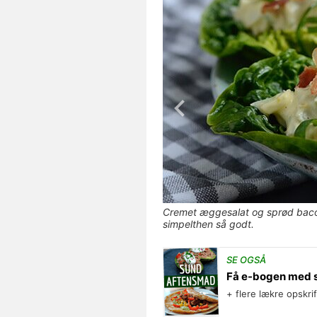
Cremet æggesalat og sprød bacon 
simpelthen så godt.
SE OGSÅ
Få e-bogen med 
+ flere lækre opskri