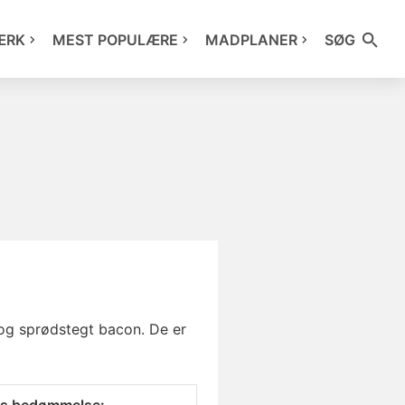
ÆRK
MEST POPULÆRE
MADPLANER
SØG
og sprødstegt bacon. De er