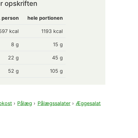
r opskriften
. person
hele portionen
597
kcal
1193 kcal
8
g
15 g
22
g
45 g
52
g
105 g
okost
›
Pålæg
›
Pålægssalater
›
Æggesalat