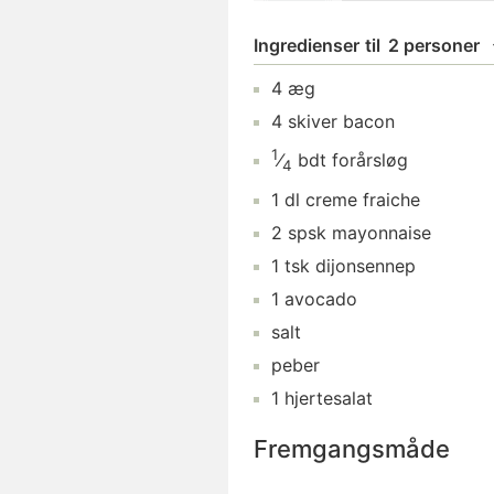
Ingredienser
til
2 personer
4
æg
4
skiver
bacon
1
⁄
bdt
forårsløg
4
1
dl
creme fraiche
2
spsk
mayonnaise
1
tsk
dijonsennep
1
avocado
salt
peber
1
hjertesalat
Fremgangsmåde