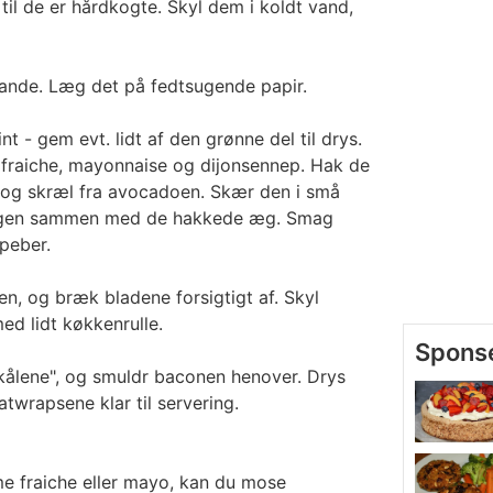
til de er hårdkogte. Skyl dem i koldt vand,
ande. Læg det på fedtsugende papir.
nt - gem evt. lidt af den grønne del til drys.
raiche, mayonnaise og dijonsennep. Hak de
 og skræl fra avocadoen. Skær den i små
singen sammen med de hakkede æg. Smag
peber.
en, og bræk bladene forsigtigt af. Skyl
ed lidt køkkenrulle.
skålene", og smuldr baconen henover. Drys
atwrapsene klar til servering.
eme fraiche eller mayo, kan du mose