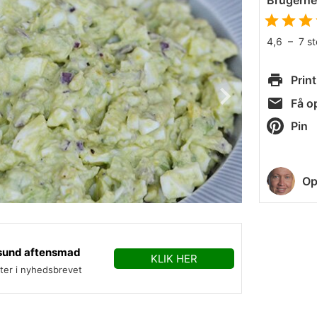
Brugern
4,6
–
7
s
Print
Få op
Pin
Op
sund aftensmad
KLIK HER
fter i nyhedsbrevet