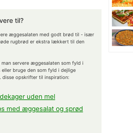
ere til?
vere æggesalaten med godt brød til - især
røde rugbrød er ekstra lækkert til den
n man servere æggesalaten som fyld i
 eller bruge den som fyld i dejlige
isse opskrifter til inspiration:
dekager uden mel
ps med æggesalat og sprød