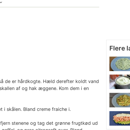
Flere 
så de er hårdkogte. Hæld derefter koldt vand
l skallen af og hak æggene. Kom dem i en
 i skålen. Bland creme fraiche i.
 fjern stenene og tag det grønne frugtkød ud
affel, og pres citronsaft over. Bland