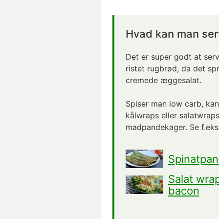
Hvad kan man serv
Det er super godt at ser
ristet rugbrød, da det sp
cremede æggesalat.
Spiser man low carb, ka
kålwraps eller salatwraps
madpandekager. Se f.eks. d
Spinatpan
Salat wra
bacon