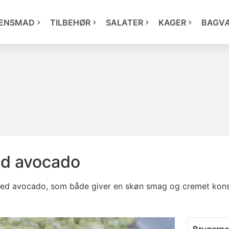
ENSMAD
TILBEHØR
SALATER
KAGER
BAGV
d avocado
med avocado, som både giver en skøn smag og cremet konsi