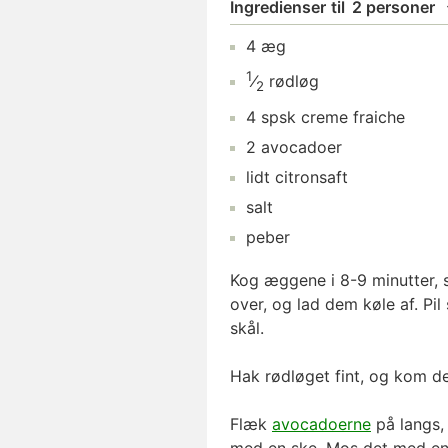
Ingredienser
til
2 personer
4
æg
1
⁄
rødløg
2
4
spsk
creme fraiche
2
avocadoer
lidt
citronsaft
salt
peber
Kog æggene i 8-9 minutter, 
over, og lad dem køle af. Pi
skål.
Hak rødløget fint, og kom det
Flæk
avocadoerne
på langs,
med en ske. Mos det med en g