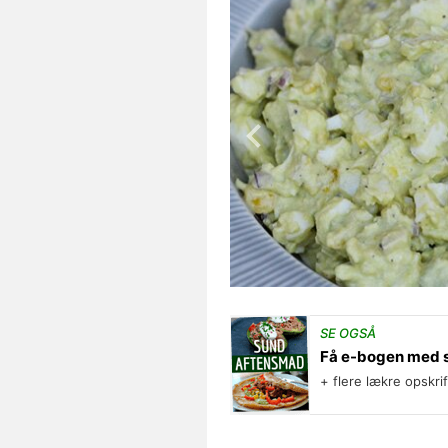
SE OGSÅ
Få e-bogen med 
+ flere lækre opskri