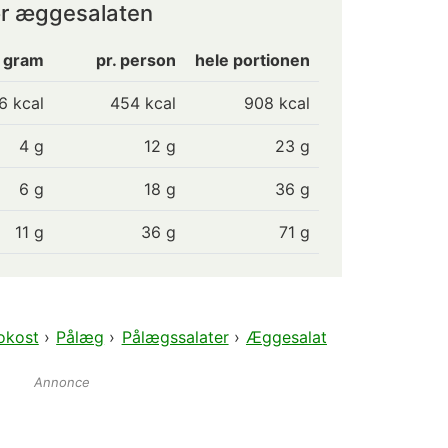
or æggesalaten
0 gram
pr. person
hele portionen
6
kcal
454 kcal
908 kcal
4
g
12 g
23 g
6
g
18 g
36 g
11
g
36 g
71 g
okost
›
Pålæg
›
Pålægssalater
›
Æggesalat
Annonce