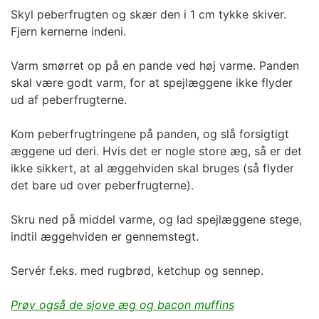
Skyl peberfrugten og skær den i 1 cm tykke skiver.
Fjern kernerne indeni.
Varm smørret op på en pande ved høj varme. Panden
skal være godt varm, for at spejlæggene ikke flyder
ud af peberfrugterne.
Kom peberfrugtringene på panden, og slå forsigtigt
æggene ud deri. Hvis det er nogle store æg, så er det
ikke sikkert, at al æggehviden skal bruges (så flyder
det bare ud over peberfrugterne).
Skru ned på middel varme, og lad spejlæggene stege,
indtil æggehviden er gennemstegt.
Servér f.eks. med rugbrød, ketchup og sennep.
Prøv også de sjove æg og bacon muffins