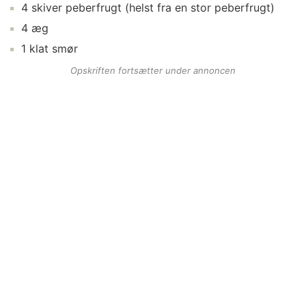
4
skiver
peberfrugt
(helst fra en stor peberfrugt)
4
æg
1
klat
smør
Opskriften fortsætter under annoncen