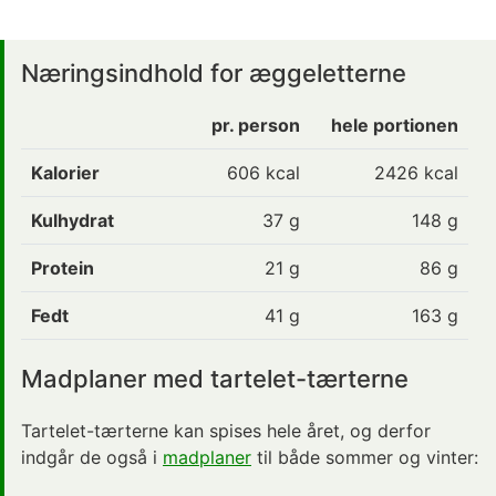
Næringsindhold for æggeletterne
pr. person
hele portionen
Kalorier
606
kcal
2426 kcal
Kulhydrat
37
g
148 g
Protein
21
g
86 g
Fedt
41
g
163 g
Madplaner med tartelet-tærterne
Tartelet-tærterne kan spises hele året, og derfor
indgår de også i
madplaner
til både sommer og vinter: