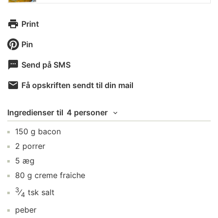
Print
Pin
Send på SMS
Få opskriften sendt til din mail
Ingredienser
til
4 personer
150
g
bacon
2
porrer
5
æg
80
g
creme fraiche
3
⁄
tsk
salt
4
peber