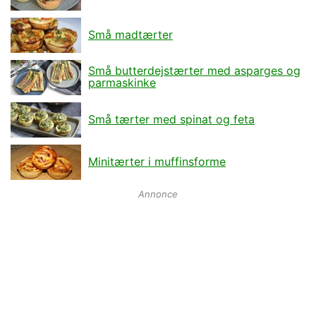
Små madtærter
Små butterdejstærter med asparges og
parmaskinke
Små tærter med spinat og feta
Minitærter i muffinsforme
Annonce