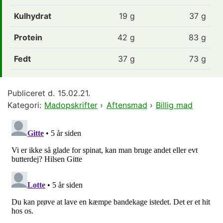
Kulhydrat
19
g
37 g
Protein
42
g
83 g
Fedt
37
g
73 g
Publiceret d.
15.02.21.
Kategori:
Madopskrifter
›
Aftensmad
›
Billig mad