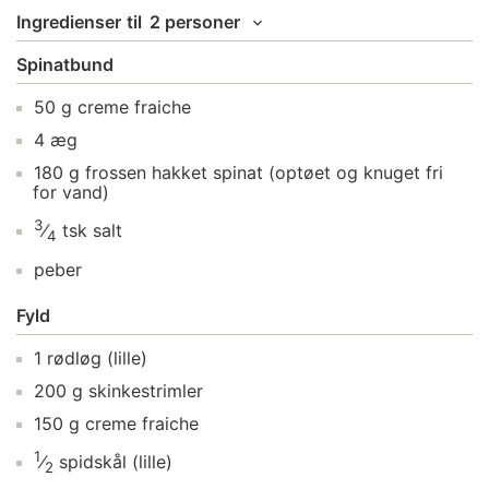
Ingredienser
til
2 personer
Spinatbund
50
g
creme fraiche
4
æg
180
g
frossen hakket spinat
(optøet og knuget fri
for vand)
3
⁄
tsk
salt
4
peber
Fyld
1
rødløg
(lille)
200
g
skinkestrimler
150
g
creme fraiche
1
⁄
spidskål
(lille)
2