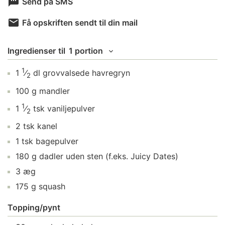
Send på SMS
Få opskriften sendt til din mail
Ingredienser
til
1 portion
1
1
⁄
dl
grovvalsede havregryn
2
100
g
mandler
1
1
⁄
tsk
vaniljepulver
2
2
tsk
kanel
1
tsk
bagepulver
180
g
dadler
uden sten (f.eks. Juicy Dates)
3
æg
175
g
squash
Topping/pynt