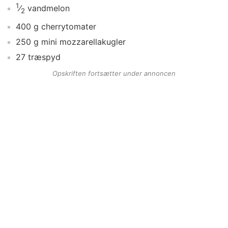
1
⁄
vandmelon
2
400
g
cherrytomater
250
g
mini mozzarellakugler
27
træspyd
Opskriften fortsætter under annoncen