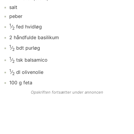
salt
peber
1
⁄
fed
hvidløg
2
2
håndfulde
basilikum
1
⁄
bdt
purløg
2
1
⁄
tsk
balsamico
2
1
⁄
dl
olivenolie
2
100
g
feta
Opskriften fortsætter under annoncen