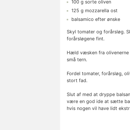
100
g
sorte oliven
125
g
mozzarella ost
balsamico
efter ønske
Skyl tomater og forårsløg. S
forårsløgene fint.
Hæld væsken fra olivenerne 
små tern.
Fordel tomater, forårsløg, ol
stort fad.
Slut af med at dryppe balsa
være en god ide at sætte b
hvis nogen vil have lidt ekstr