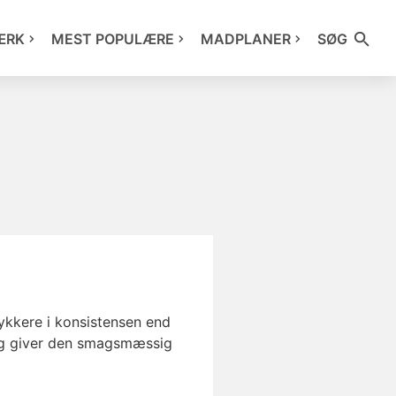
ÆRK
MEST POPULÆRE
MADPLANER
SØG
ykkere i konsistensen end
k og giver den smagsmæssig