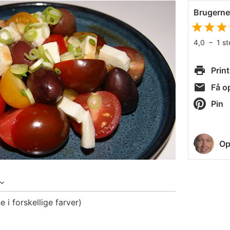
Brugern
4,0
–
1
s
Print
Få op
Pin
Op
 i forskellige farver)