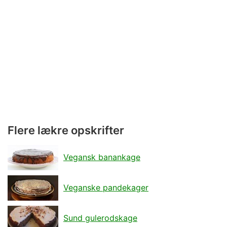
Flere lækre opskrifter
Vegansk banankage
Veganske pandekager
Sund gulerodskage