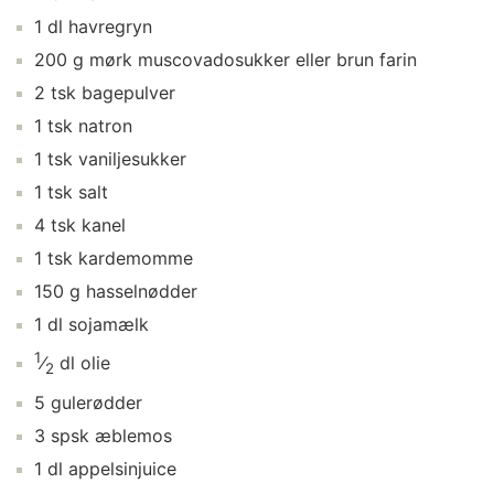
1
dl
havregryn
200
g
mørk muscovadosukker
eller brun farin
2
tsk
bagepulver
1
tsk
natron
1
tsk
vaniljesukker
1
tsk
salt
4
tsk
kanel
1
tsk
kardemomme
150
g
hasselnødder
1
dl
sojamælk
1
⁄
dl
olie
2
5
gulerødder
3
spsk
æblemos
1
dl
appelsinjuice