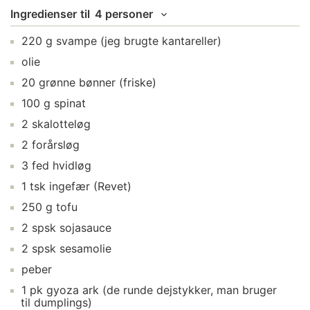
Ingredienser
til
4 personer
220
g
svampe
(jeg brugte kantareller)
olie
20
grønne bønner
(friske)
100
g
spinat
2
skalotteløg
2
forårsløg
3
fed
hvidløg
1
tsk
ingefær
(Revet)
250
g
tofu
2
spsk
sojasauce
2
spsk
sesamolie
peber
1
pk
gyoza ark
(de runde dejstykker, man bruger
til dumplings)