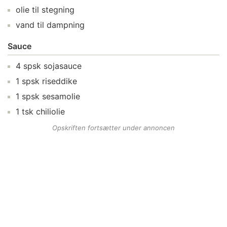
olie
til stegning
vand
til dampning
Sauce
4
spsk
sojasauce
1
spsk
riseddike
1
spsk
sesamolie
1
tsk
chiliolie
Opskriften fortsætter under annoncen