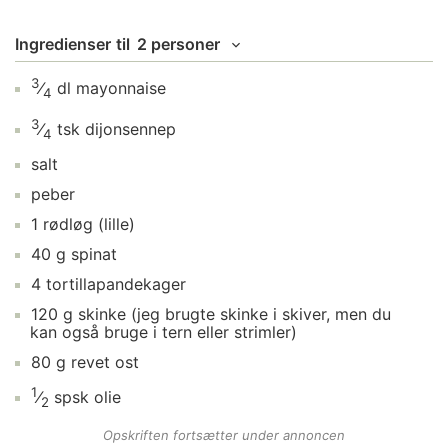
Ingredienser
til
2 personer
3
⁄
dl
mayonnaise
4
3
⁄
tsk
dijonsennep
4
salt
peber
1
rødløg
(lille)
40
g
spinat
4
tortillapandekager
120
g
skinke
(jeg brugte skinke i skiver, men du
kan også bruge i tern eller strimler)
80
g
revet ost
1
⁄
spsk
olie
2
Opskriften fortsætter under annoncen