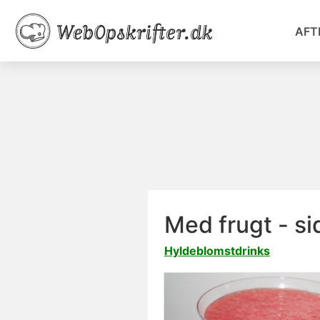
AFT
Med frugt - si
Hyldeblomstdrinks