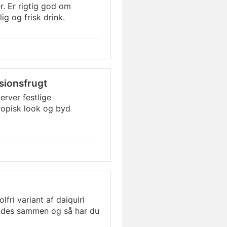
r. Er rigtig god om
ig og frisk drink.
sionsfrugt
erver festlige
ropisk look og byd
lfri variant af daiquiri
endes sammen og så har du