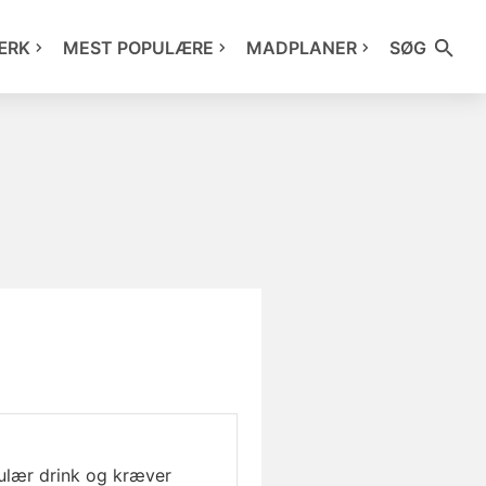
ÆRK
MEST POPULÆRE
MADPLANER
SØG
pulær drink og kræver