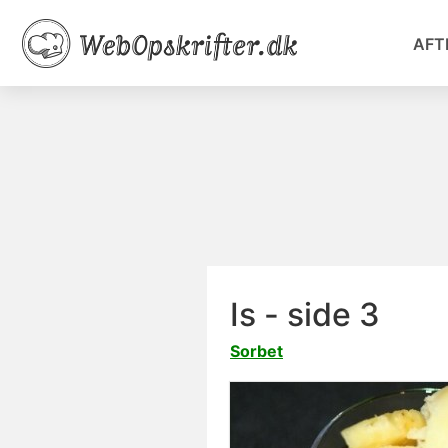
AFT
Is - side 3
Sorbet