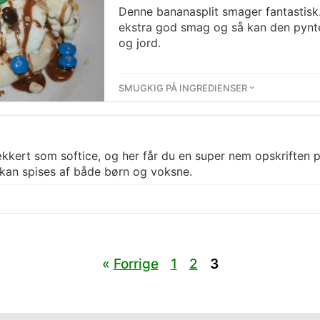
Denne bananasplit smager fantastisk
ekstra god smag og så kan den pynt
og jord.
SMUGKIG PÅ INGREDIENSER
lækkert som softice, og her får du en super nem opskriften
 kan spises af både børn og voksne.
«
Forrige
1
2
3