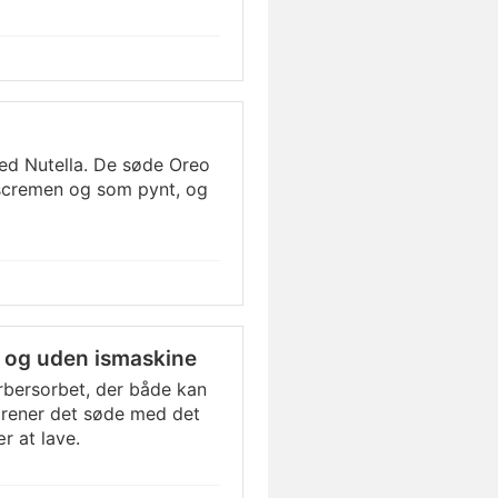
ed Nutella. De søde Oreo
 iscremen og som pynt, og
d og uden ismaskine
arbersorbet, der både kan
orener det søde med det
r at lave.