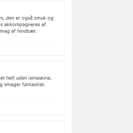
em, den er også smuk og
eis akkompagneres af
smag af hindbær.
vet helt uden ismaskine.
g smager fantastisk.