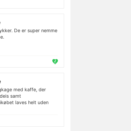
e
ykker. De er super nemme
e.
e
agkage med kaffe, der
adeis samt
købet laves helt uden