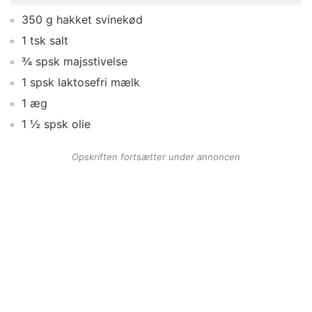
350 g hakket svinekød
1 tsk salt
¾ spsk majsstivelse
1 spsk laktosefri mælk
1 æg
1 ½ spsk olie
Opskriften fortsætter under annoncen