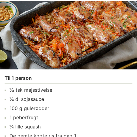
Til 1 person
½ tsk majsstivelse
¼ dl sojasauce
100 g gulerødder
1 peberfrugt
¼ lille squash
De gemte kogte ris fra dag 1