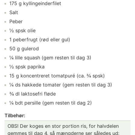
175 g kyllingeinderfilet
Salt
Peber
½ spsk olie
1 peberfrugt (rød eller gul)
50 g gulerod
¼ lille squash (gem resten til dag 3)
½ spsk paprika
15 g koncentreret tomatpuré (ca. ¾ spsk)
¼ ds hakkede tomater (gem resten til dag 3)
¾ dl laktosefri fløde
¼ bdt persille (gem resten til dag 2)
Tilbehør:
OBS! Der koges en stor portion ris, for halvdelen
gemmes til dag 4, så mængderne ser således ud: