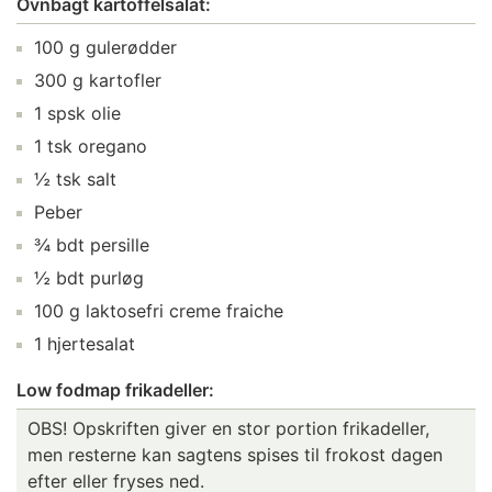
Ovnbagt kartoffelsalat:
100 g gulerødder
300 g kartofler
1 spsk olie
1 tsk oregano
½ tsk salt
Peber
¾ bdt persille
½ bdt purløg
100 g laktosefri creme fraiche
1 hjertesalat
Low fodmap frikadeller:
OBS! Opskriften giver en stor portion frikadeller,
men resterne kan sagtens spises til frokost dagen
efter eller fryses ned.