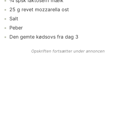
¾ spsk laktosefri mælk
25 g revet mozzarella ost
Salt
Peber
Den gemte kødsovs fra dag 3
Opskriften fortsætter under annoncen