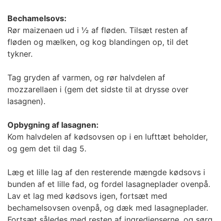
Bechamelsovs:
Rør maizenaen ud i ½ af fløden. Tilsæt resten af
fløden og mælken, og kog blandingen op, til det
tykner.
Tag gryden af varmen, og rør halvdelen af
mozzarellaen i (gem det sidste til at drysse over
lasagnen).
Opbygning af lasagnen:
Kom halvdelen af kødsovsen op i en lufttæt beholder,
og gem det til dag 5.
Læg et lille lag af den resterende mængde kødsovs i
bunden af et lille fad, og fordel lasagneplader ovenpå.
Lav et lag med kødsovs igen, fortsæt med
bechamelsovsen ovenpå, og dæk med lasagneplader.
Fortsæt således med resten af ingredienserne, og sørg