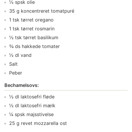
½ spsk olie
35 g koncentreret tomatpuré
1 tsk tørret oregano
1 tsk tørret rosmarin
½ tsk tørret basilikum
¾ ds hakkede tomater
½ dl vand
Salt
Peber
Bechamelsovs:
½ dl laktosefri fløde
½ dl laktosefri mælk
¼ spsk majsstivelse
25 g revet mozzarella ost