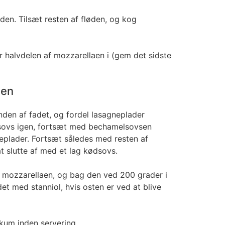
øden. Tilsæt resten af fløden, og kog
 halvdelen af mozzarellaen i (gem det sidste
nen
unden af fadet, og fordel lasagneplader
sovs igen, fortsæt med bechamelsovsen
plader. Fortsæt således med resten af
at slutte af med et lag kødsovs.
 mozzarellaen, og bag den ved 200 grader i
et med stanniol, hvis osten er ved at blive
likum inden servering.