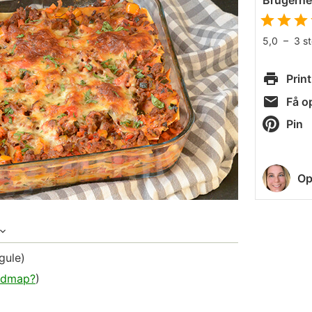
Brugern
5,0
–
3
s
Print
Få op
Pin
Op
gule)
fodmap?
)