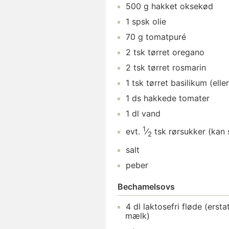
500
g
hakket oksekød
1
spsk
olie
70
g
tomatpuré
2
tsk
tørret oregano
2
tsk
tørret rosmarin
1
tsk
tørret basilikum
(elle
1
ds
hakkede tomater
1
dl
vand
1
evt.
⁄
tsk
rørsukker
(kan 
2
salt
peber
Bechamelsovs
4
dl
laktosefri fløde
(erstat
mælk)