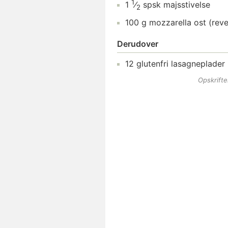
1
1
⁄
spsk
majsstivelse
2
100
g
mozzarella ost
(reve
Derudover
12
glutenfri lasagneplader
Opskrift