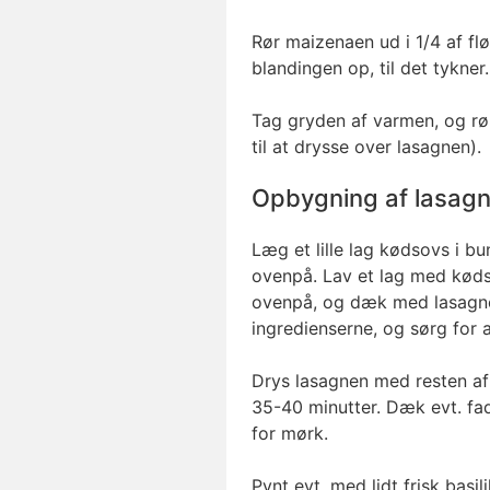
Rør maizenaen ud i 1/4 af fl
blandingen op, til det tykner.
Tag gryden af varmen, og rør
til at drysse over lasagnen).
Opbygning af lasag
Læg et lille lag kødsovs i b
ovenpå. Lav et lag med kød
ovenpå, og dæk med lasagne
ingredienserne, og sørg for 
Drys lasagnen med resten af
35-40 minutter. Dæk evt. fad
for mørk.
Pynt evt. med lidt frisk basi