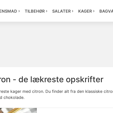
ENSMAD
TILBEHØR
SALATER
KAGER
BAGV
on - de lækreste opskrifter
este kager med citron. Du finder alt fra den klassiske citr
id chokolade.