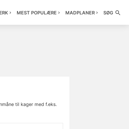
ÆRK
MEST POPULÆRE
MADPLANER
SØG
onmåne til kager med f.eks.