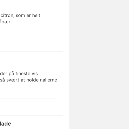
itron, som er helt
åbær.
er på fineste vis
tså svært at holde nallerne
lade