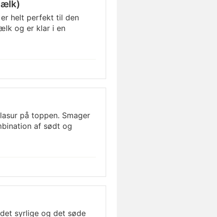
mælk)
r helt perfekt til den
lk og er klar i en
glasur på toppen. Smager
mbination af sødt og
et syrlige og det søde