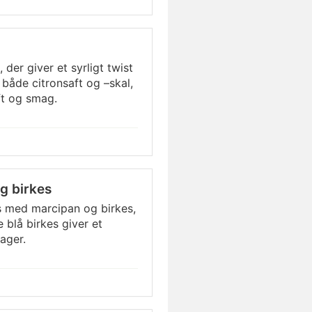
der giver et syrligt twist
 både citronsaft og –skal,
ft og smag.
g birkes
s med marcipan og birkes,
 blå birkes giver et
ager.