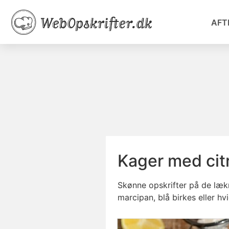
AFT
Kager med citr
Skønne opskrifter på de lækr
marcipan, blå birkes eller hv