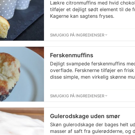
Lækre citronmuffins med hvid choko
tilføjer et dejligt sødt element til de 
Kagerne kan sagtens fryses.
SMUGKIG PÅ INGREDIENSER
Ferskenmuffins
Dejligt svampede ferskenmuffins me
overflade. Fersknerne tilføjer en fris
disse simple, men virkelig skønne muf
SMUGKIG PÅ INGREDIENSER
Gulerodskage uden smør
Skøn gulerodskage der bages helt ud
masser af saft fra gulerødderne, og 