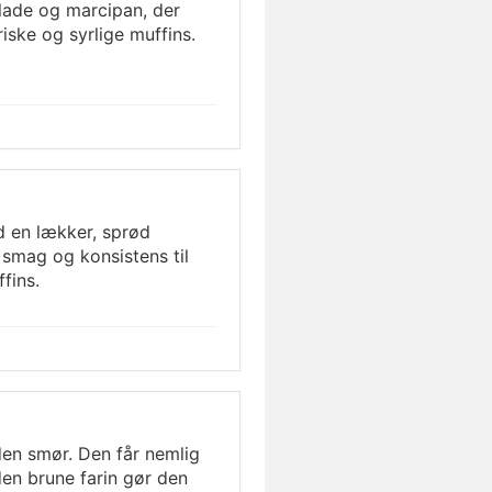
lade og marcipan, der
friske og syrlige muffins.
d en lækker, sprød
k smag og konsistens til
fins.
en smør. Den får nemlig
den brune farin gør den