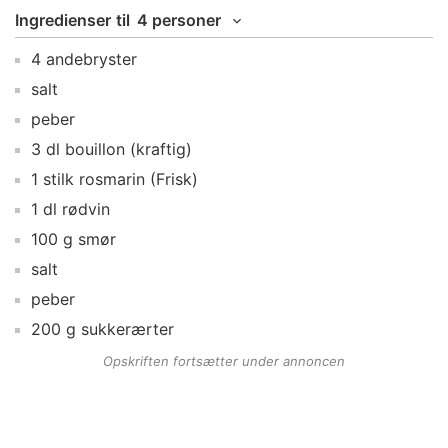
Ingredienser
til
4 personer
4
andebryster
salt
peber
3
dl
bouillon
(kraftig)
1
stilk
rosmarin
(Frisk)
1
dl
rødvin
100
g
smør
salt
peber
200
g
sukkerærter
Opskriften fortsætter under annoncen