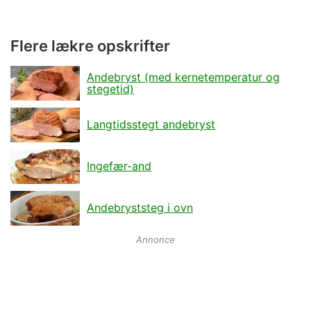
Flere lækre opskrifter
Andebryst (med kernetemperatur og
stegetid)
Langtidsstegt andebryst
Ingefær-and
Andebryststeg i ovn
Annonce