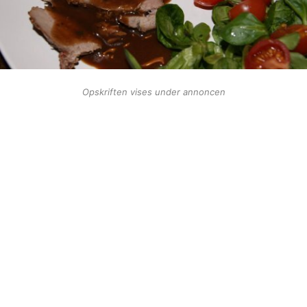
Opskriften vises under annoncen