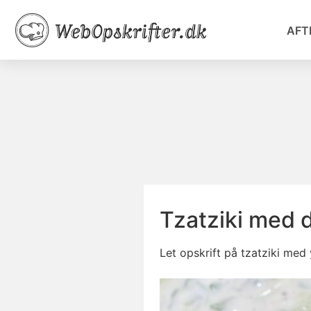
AFT
Tzatziki med 
Let opskrift på tzatziki med