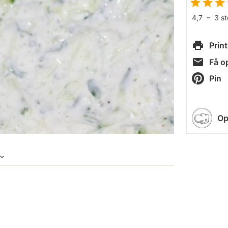
4,7
–
3
s
Print
Få op
Pin
Op