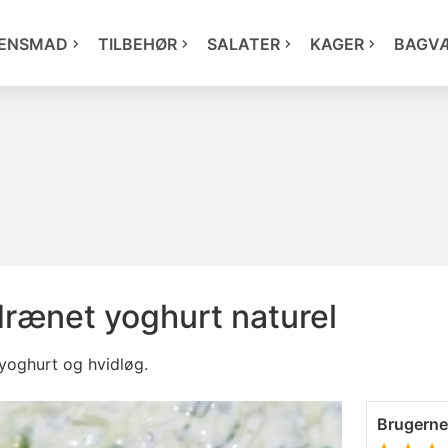
ENSMAD
TILBEHØR
SALATER
KAGER
BAGV
drænet yoghurt naturel
 yoghurt og hvidløg.
Brugern