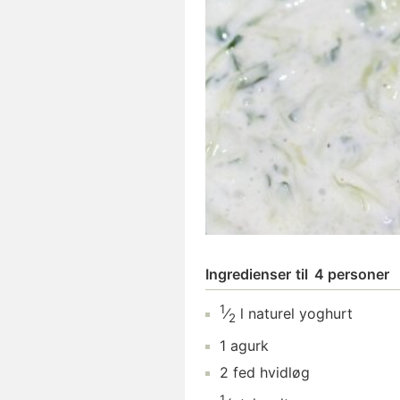
Ingredienser
til
4 personer
1
⁄
l
naturel yoghurt
2
1
agurk
2
fed
hvidløg
1