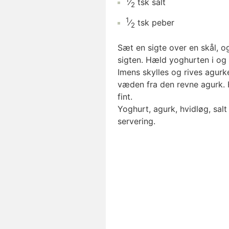
⁄
tsk
salt
2
1
⁄
tsk
peber
2
Sæt en sigte over en skål, og
sigten. Hæld yoghurten i og l
Imens skylles og rives agurk
væden fra den revne agurk. 
fint.
Yoghurt, agurk, hvidløg, salt
servering.