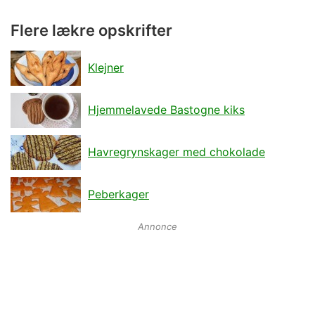
Flere lækre opskrifter
Klejner
Hjemmelavede Bastogne kiks
Havregrynskager med chokolade
Peberkager
Annonce