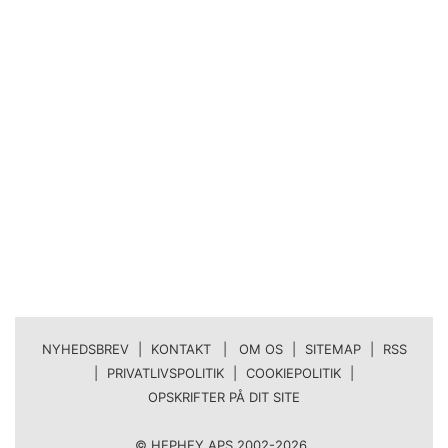
NYHEDSBREV
|
KONTAKT | OM OS
|
SITEMAP
|
RSS
|
PRIVATLIVSPOLITIK
|
COOKIEPOLITIK
|
OPSKRIFTER PÅ DIT SITE
© HEPHEY APS 2002-2026