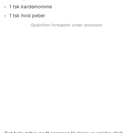
1
tsk
kardemomme
1
tsk
hvid peber
Opskriften fortsætter under annoncen