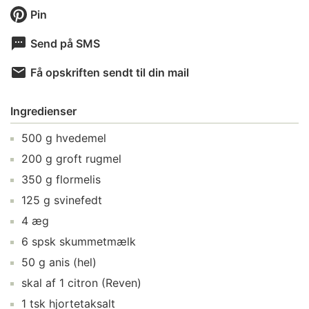
Pin
Send på SMS
Få opskriften sendt til din mail
Ingredienser
500
g
hvedemel
200
g
groft rugmel
350
g
flormelis
125
g
svinefedt
4
æg
6
spsk
skummetmælk
50
g
anis
(hel)
skal af
1
citron
(Reven)
1
tsk
hjortetaksalt