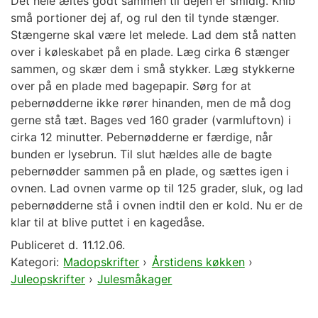
Det hele æltes godt sammen til dejen er smidig. Knib
små portioner dej af, og rul den til tynde stænger.
Stængerne skal være let melede. Lad dem stå natten
over i køleskabet på en plade. Læg cirka 6 stænger
sammen, og skær dem i små stykker. Læg stykkerne
over på en plade med bagepapir. Sørg for at
pebernødderne ikke rører hinanden, men de må dog
gerne stå tæt. Bages ved 160 grader (varmluftovn) i
cirka 12 minutter. Pebernødderne er færdige, når
bunden er lysebrun. Til slut hældes alle de bagte
pebernødder sammen på en plade, og sættes igen i
ovnen. Lad ovnen varme op til 125 grader, sluk, og lad
pebernødderne stå i ovnen indtil den er kold. Nu er de
klar til at blive puttet i en kagedåse.
Publiceret d.
11.12.06.
Kategori:
Madopskrifter
›
Årstidens køkken
›
Juleopskrifter
›
Julesmåkager