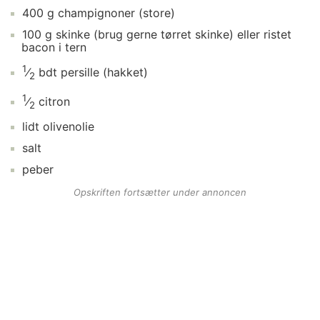
400
g
champignoner
(store)
100
g
skinke
(brug gerne tørret skinke) eller ristet
bacon i tern
1
⁄
bdt
persille
(hakket)
2
1
⁄
citron
2
lidt
olivenolie
salt
peber
Opskriften fortsætter under annoncen