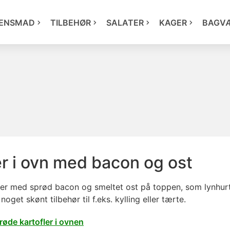
ENSMAD
TILBEHØR
SALATER
KAGER
BAGV
er i ovn med bacon og ost
ler med sprød bacon og smeltet ost på toppen, som lynhurti
oget skønt tilbehør til f.eks. kylling eller tærte.
prøde kartofler i ovnen