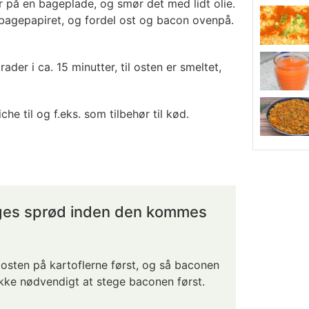
r på en bageplade, og smør det med lidt olie.
bagepapiret, og fordel ost og bacon ovenpå.
der i ca. 15 minutter, til osten er smeltet,
he til og f.eks. som tilbehør til kød.
ges sprød inden den kommes
 osten på kartoflerne først, og så baconen
ikke nødvendigt at stege baconen først.