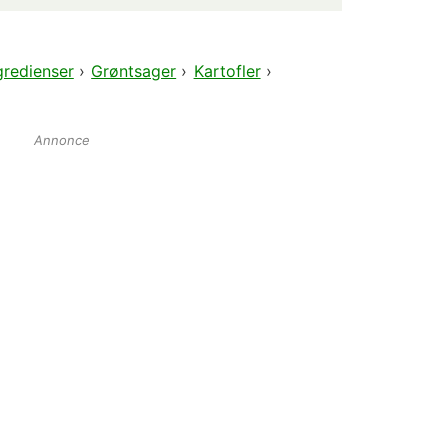
gredienser
›
Grøntsager
›
Kartofler
›
Annonce