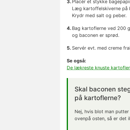
Placér et stykke bagepapi
Læg kartoffelskiverne på 
Krydr med salt og peber.
Bag kartoflerne ved 200 gra
og baconen er sprød.
Servér evt. med creme fraic
Se også:
De lækreste knuste kartofler
Skal baconen ste
på kartoflerne?
Nej, hvis blot man putter
ovenpå osten, så er det 