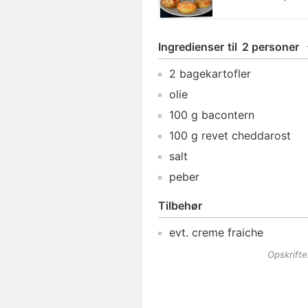
Ingredienser
til
2 personer
2
bagekartofler
olie
100
g
bacontern
100
g
revet cheddarost
salt
peber
Tilbehør
evt.
creme fraiche
Opskrift