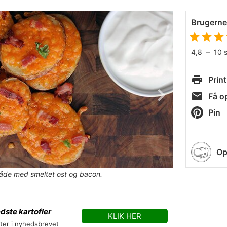
Brugern
4,8
–
10
Print
Få op
Pin
Op
åde med smeltet ost og bacon.
dste kartofler
KLIK HER
fter i nyhedsbrevet