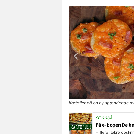
Kartofler på en ny spændende m
SE OGSÅ
Få e-bogen
De be
+ flere lækre opskri