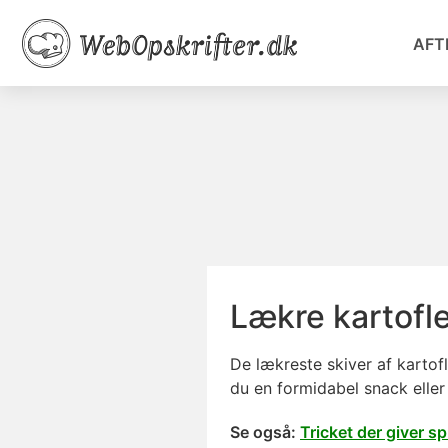
AFT
Lækre kartofl
De lækreste skiver af kartof
du en formidabel snack eller n
Se også:
Tricket der giver s