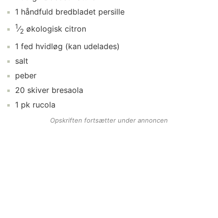
1
håndfuld
bredbladet persille
1
⁄
økologisk citron
2
1
fed
hvidløg
(kan udelades)
salt
peber
20
skiver
bresaola
1
pk
rucola
Opskriften fortsætter under annoncen