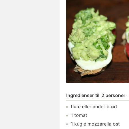
Ingredienser
til
2 personer
flute
eller andet brød
1
tomat
1
kugle
mozzarella ost