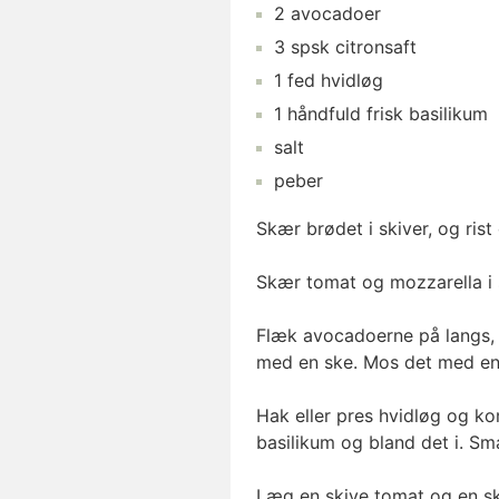
2
avocadoer
3
spsk
citronsaft
1
fed
hvidløg
1
håndfuld
frisk basilikum
salt
peber
Skær brødet i skiver, og rist 
Skær tomat og mozzarella i 
Flæk avocadoerne på langs, 
med en ske. Mos det med en 
Hak eller pres hvidløg og k
basilikum og bland det i. Sm
Læg en skive tomat og en sk