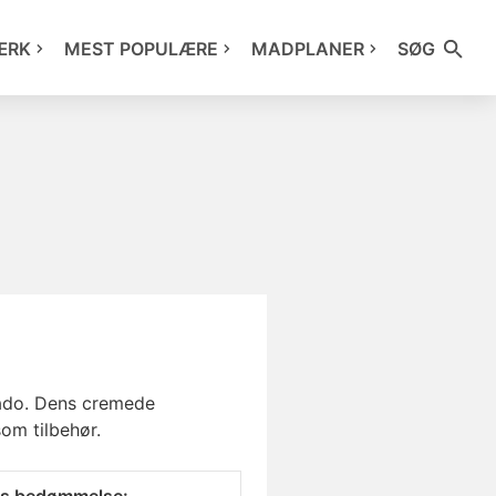
ÆRK
MEST POPULÆRE
MADPLANER
SØG
cado. Dens cremede
som tilbehør.