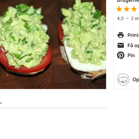
Brugern
4,0
–
2
s
Print
Få op
Pin
Op