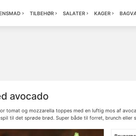
ENSMAD
TILBEHØR
SALATER
KAGER
BAGV
ed avocado
vor tomat og mozzarella toppes med en luftig mos af avo
pil til det sprøde brød. Super både til forret, brunch eller 