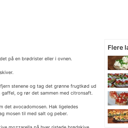
Flere 
det på en brødrister eller i ovnen.
skiver.
fjern stenene og tag det grønne frugtkød ud
gaffel, og rør det sammen med citronsaft.
om det avocadomosen. Hak ligeledes
ag mosen til med salt og peber.
ive mozzarella på hver ristede brødskive.