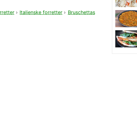
rretter
›
Italienske forretter
›
Bruschettas